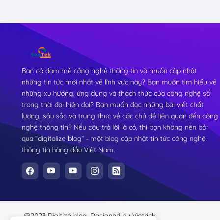
Bạn có đam mê công nghệ thông tin và muốn cập nhật
những tin tức mới nhất về lĩnh vực này? Bạn muốn tìm hiểu về
những xu hướng, ứng dụng và thách thức của công nghệ số
trong thời đại hiện đại? Bạn muốn đọc những bài viết chất
lượng, sâu sắc và trung thực về các chủ đề liên quan đến công
nghệ thông tin? Nếu câu trả lời là có, thì bạn không nên bỏ
qua “digitalize blog” - một blog cập nhật tin tức công nghệ
thông tin hàng đầu Việt Nam.
@2023 Digitize blog.
Designed by
Vietrick.