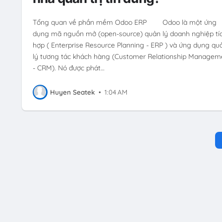
Tổng quan về phần mềm Odoo ERP Odoo là một ứng
dụng mã nguồn mở (open-source) quản lý doanh nghiệp tí
hợp ( Enterprise Resource Planning - ERP ) và ứng dụng qu
lý tương tác khách hàng (Customer Relationship Managem
- CRM). Nó được phát…
Huyen Seatek
•
1:04 AM