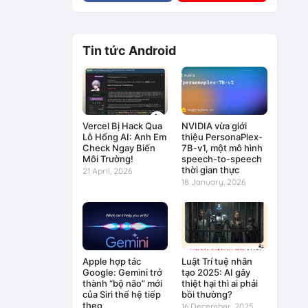
Tin tức Android
Vercel Bị Hack Qua
NVIDIA vừa giới
Lỗ Hổng AI: Anh Em
thiệu PersonaPlex-
Check Ngay Biến
7B-v1, một mô hình
Môi Trường!
speech-to-speech
thời gian thực
21 April, 2026
18 January, 2026
Apple hợp tác
Luật Trí tuệ nhân
Google: Gemini trở
tạo 2025: AI gây
thành “bộ não” mới
thiệt hại thì ai phải
của Siri thế hệ tiếp
bồi thường?
theo
16 December, 2025