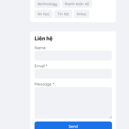
technology
thanh toán số
tin học
Tin tức
tintuc
Liên hệ
Name
Email
*
Message
*