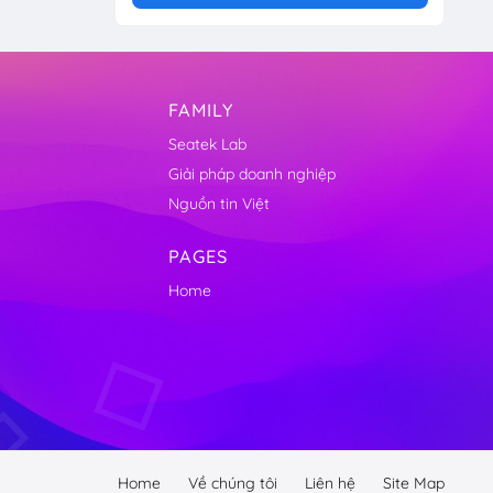
FAMILY
Seatek Lab
Giải pháp doanh nghiệp
Nguồn tin Việt
PAGES
Home
Home
Về chúng tôi
Liên hệ
Site Map