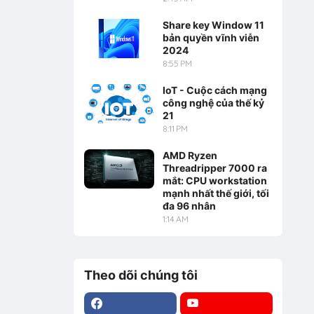
Share key Window 11
bản quyền vĩnh viễn
2024
8:55 PM
IoT - Cuộc cách mạng
công nghệ của thế kỷ
21
8:11 PM
AMD Ryzen
Threadripper 7000 ra
mắt: CPU workstation
mạnh nhất thế giới, tối
đa 96 nhân
1:14 AM
Theo dõi chúng tôi