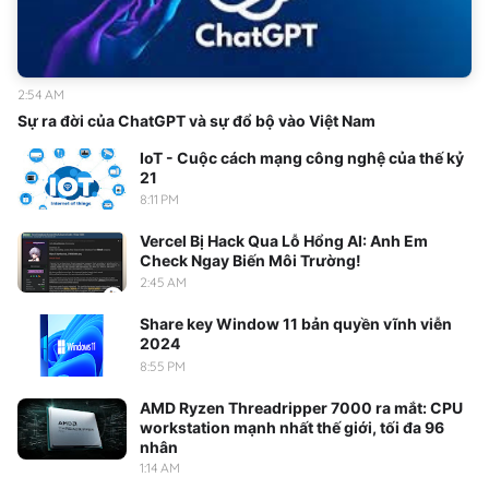
2:54 AM
Sự ra đời của ChatGPT và sự đổ bộ vào Việt Nam
IoT - Cuộc cách mạng công nghệ của thế kỷ
21
8:11 PM
Vercel Bị Hack Qua Lỗ Hổng AI: Anh Em
Check Ngay Biến Môi Trường!
2:45 AM
Share key Window 11 bản quyền vĩnh viễn
2024
8:55 PM
AMD Ryzen Threadripper 7000 ra mắt: CPU
workstation mạnh nhất thế giới, tối đa 96
nhân
1:14 AM