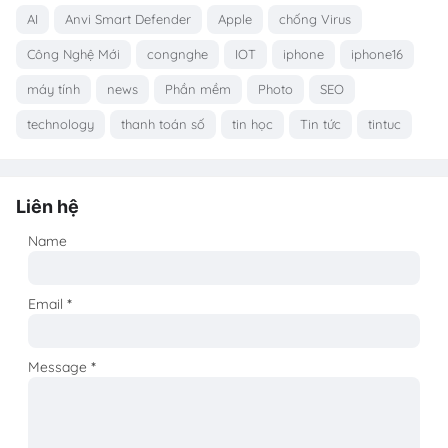
AI
Anvi Smart Defender
Apple
chống Virus
Công Nghệ Mới
congnghe
IOT
iphone
iphone16
máy tính
news
Phần mềm
Photo
SEO
technology
thanh toán số
tin học
Tin tức
tintuc
Liên hệ
Name
Email
*
Message
*