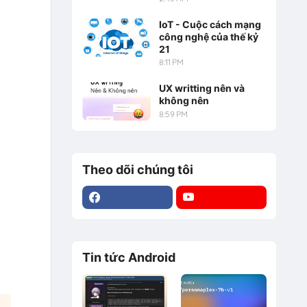
IoT - Cuộc cách mạng
công nghệ của thế kỷ
21
8:11 PM
UX writting nên và
không nên
8:59 PM
Theo dõi chúng tôi
Tin tức Android