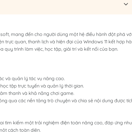
osoft, mang đến cho người dùng một hệ điều hành đột phá vớ
n trực quan, thanh lịch và hiện đại của Windows 11 kết hợp hà
a quy trình làm việc, học tập, giải trí và kết nối của bạn.
ác và quản lý tác vụ nâng cao.
 học tập trực tuyến và quản lý thời gian.
ọa, âm thanh và khả năng chơi game.
hông qua các nền tảng trò chuyện và chia sẻ nội dung được tíc
 ai tìm kiếm một trải nghiệm điện toán nâng cao, đáp ứng nhu
 một cách toàn diện.