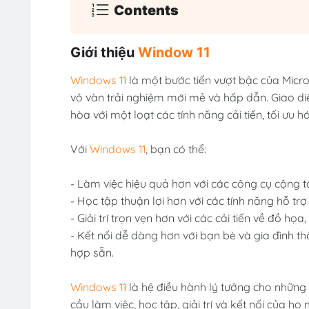
Contents
Giới thiệu
Window 11
Windows 11
là một bước tiến vượt bậc của Micr
vô vàn trải nghiệm mới mẻ và hấp dẫn. Giao diệ
hòa với một loạt các tính năng cải tiến, tối ưu hó
Với
Windows 11
, bạn có thể:
- Làm việc hiệu quả hơn với các công cụ cộng t
- Học tập thuận lợi hơn với các tính năng hỗ trợ
- Giải trí trọn vẹn hơn với các cải tiến về đồ h
- Kết nối dễ dàng hơn với bạn bè và gia đình t
hợp sẵn.
Windows 11
là hệ điều hành lý tưởng cho những
cầu làm việc, học tập, giải trí và kết nối của họ