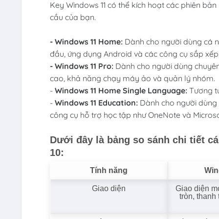
Key Windows 11 có thể kích hoạt các phiên bản 
cầu của bạn.
- Windows 11 Home:
Dành cho người dùng cá nh
đầu, ứng dụng Android và các công cụ sắp xếp
- Windows 11 Pro:
Dành cho người dùng chuyên
cao, khả năng chạy máy ảo và quản lý nhóm.
-
Windows 11 Home Single Language:
Tương t
-
Windows 11 Education:
Dành cho người dùng g
công cụ hỗ trợ học tập như OneNote và Micros
Dưới đây là bảng so sánh chi tiết 
10:
Tính năng
Win
Giao diện
Giao diện m
tròn, thanh