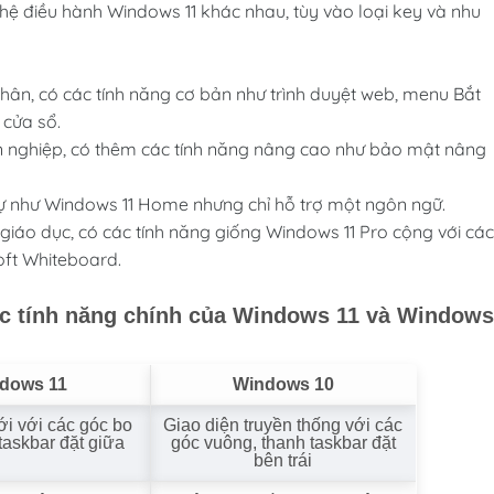
hệ điều hành Windows 11 khác nhau, tùy vào loại key và nhu
ân, có các tính năng cơ bản như trình duyệt web, menu Bắt
 cửa sổ.
 nghiệp, có thêm các tính năng nâng cao như bảo mật nâng
ự như Windows 11 Home nhưng chỉ hỗ trợ một ngôn ngữ.
iáo dục, có các tính năng giống Windows 11 Pro cộng với các
oft Whiteboard.
các tính năng chính của Windows 11 và Windows
dows 11
Windows 10
ới với các góc bo
Giao diện truyền thống với các
 taskbar đặt giữa
góc vuông, thanh taskbar đặt
bên trái