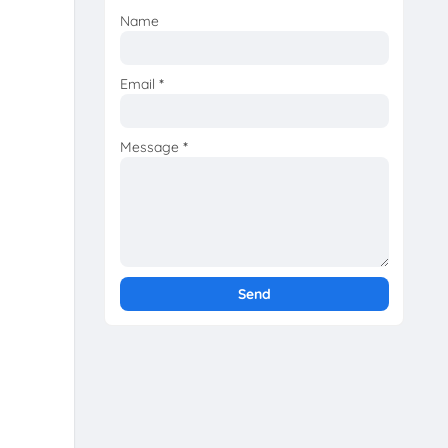
Name
Email
*
Message
*