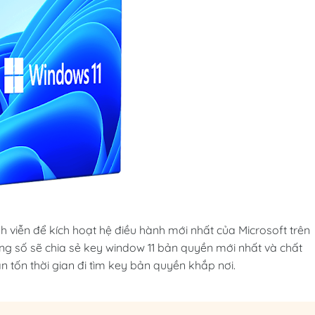
 viễn để kích hoạt hệ điều hành mới nhất của Microsoft trên
ng số sẽ chia sẻ key window 11 bản quyền mới nhất và chất
 tốn thời gian đi tìm key bản quyền khắp nơi.