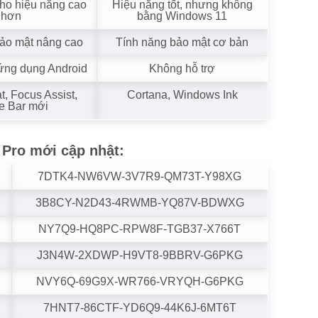
cho hiệu năng cao
Hiệu năng tốt, nhưng không
hơn
bằng Windows 11
bảo mật nâng cao
Tính năng bảo mật cơ bản
 ứng dụng Android
Không hỗ trợ
, Focus Assist,
Cortana, Windows Ink
 Bar mới
 Pro mới cập nhật
:
7DTK4-NW6VW-3V7R9-QM73T-Y98XG
3B8CY-N2D43-4RWMB-YQ87V-BDWXG
NY7Q9-HQ8PC-RPW8F-TGB37-X766T
J3N4W-2XDWP-H9VT8-9BBRV-G6PKG
NVY6Q-69G9X-WR766-VRYQH-G6PKG
7HNT7-86CTF-YD6Q9-44K6J-6MT6T