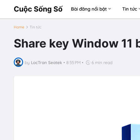
Cuộc Sống Số
Bài đăng nổi bật
Tin tức
Home
Tin tức
Share key Window 11 
by
LocTran Seatek
•
8:55 PM
•
6 min read