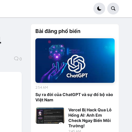
Bài đăng phổ biến
4
0
2:54 AM
Sự ra đời của ChatGPT và sự đổ bộ vào
Việt Nam
Vercel Bị Hack Qua Lỗ
Hổng AI: Anh Em
Check Ngay Biến Môi
Trường!
2:45 AM