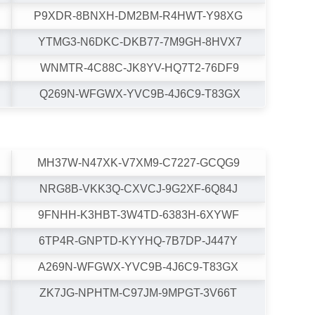
P9XDR-8BNXH-DM2BM-R4HWT-Y98XG
YTMG3-N6DKC-DKB77-7M9GH-8HVX7
WNMTR-4C88C-JK8YV-HQ7T2-76DF9
Q269N-WFGWX-YVC9B-4J6C9-T83GX
MH37W-N47XK-V7XM9-C7227-GCQG9
NRG8B-VKK3Q-CXVCJ-9G2XF-6Q84J
9FNHH-K3HBT-3W4TD-6383H-6XYWF
6TP4R-GNPTD-KYYHQ-7B7DP-J447Y
A269N-WFGWX-YVC9B-4J6C9-T83GX
ZK7JG-NPHTM-C97JM-9MPGT-3V66T