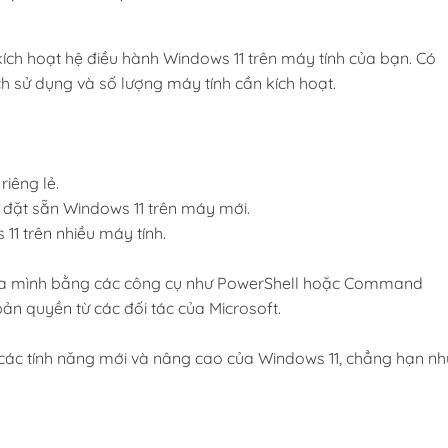
ích hoạt hệ điều hành Windows 11 trên máy tính của bạn. Có
h sử dụng và số lượng máy tính cần kích hoạt.
iêng lẻ.
 đặt sẵn Windows 11 trên máy mới.
11 trên nhiều máy tính.
 của mình bằng các công cụ như PowerShell hoặc Command
n quyền từ các đối tác của Microsoft.
ác tính năng mới và nâng cao của Windows 11, chẳng hạn nh