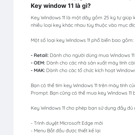
Key window 11 là gì?
Key Windows 11 là một dãy gồm 25 ký tự giúp k
nhiều loại key khác nhau tùy thuộc vào mục đíc
Một số loại key Windows 11 phổ biến bao gồm:
- Retail:
Dành cho người dùng mua Windows 11 r
- OEM:
Dành cho các nhà sản xuất máy tính cài
- MAK:
Dành cho các tổ chức kích hoạt Windows 
Bạn có thể tìm key Windows 11 trên máy tính
Prompt. Bạn cũng có thể mua key Windows 11 bả
Key Windows 11 cho phép bạn sử dụng đầy đủ c
- Trình duyệt Microsoft Edge mới
- Menu Bắt đầu được thiết kế lại