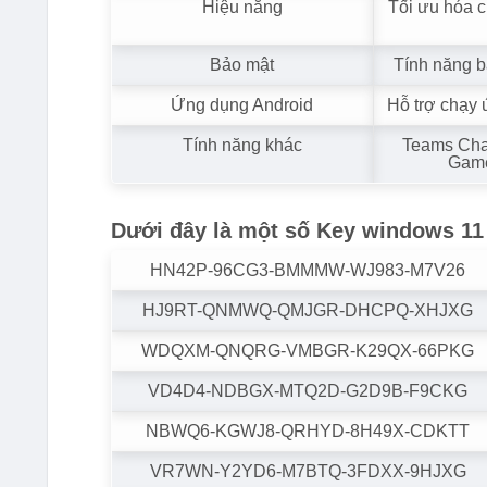
Hiệu năng
Tối ưu hóa 
Bảo mật
Tính năng 
Ứng dụng Android
Hỗ trợ chạy
Tính năng khác
Teams Chat
Game
Dưới đây là một số Key windows 11
HN42P-96CG3-BMMMW-WJ983-M7V26
HJ9RT-QNMWQ-QMJGR-DHCPQ-XHJXG
WDQXM-QNQRG-VMBGR-K29QX-66PKG
VD4D4-NDBGX-MTQ2D-G2D9B-F9CKG
NBWQ6-KGWJ8-QRHYD-8H49X-CDKTT
VR7WN-Y2YD6-M7BTQ-3FDXX-9HJXG